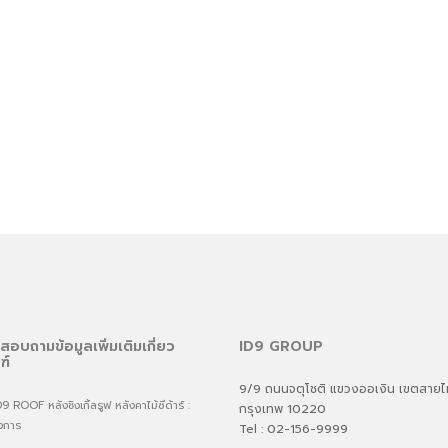
สอบถามข้อมูลเพิ่มเติมเกี่ยว
ID9 GROUP
ฑ์
9/9 ถนนจตุโชติ แขวงออเงิน เขตสาย
ROOF หลังชิงเกิ้ลรูฟ หลังคาไม้ซีด้าร์ :
กรุงเทพ 10220
งการ
Tel : 02-156-9999