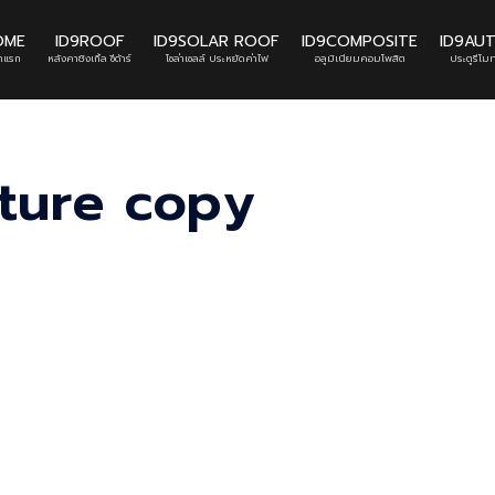
OME
ID9ROOF
ID9SOLAR ROOF
ID9COMPOSITE
ID9AU
้าแรก
หลังคาชิงเกิ้ล ซีด้าร์
โซล่าเซลล์ ประหยัดค่าไฟ
อลูมิเนียมคอมโพสิต
ประตูรีโมท
iture copy