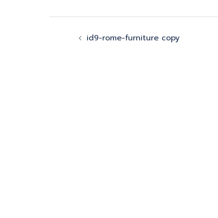
Post
id9-rome-furniture copy
navigation