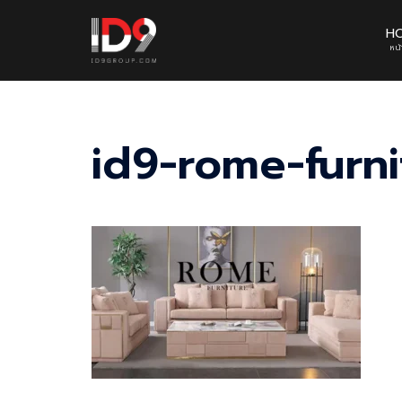
Skip
to
H
หน
content
id9-rome-furn