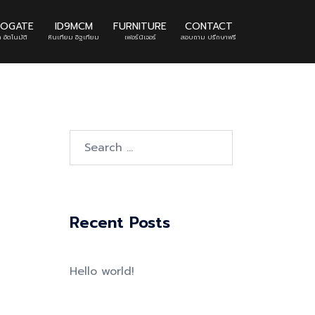
TOGATE
ID9MCM
FURNITURE
CONTACT
 อัตโนมัติ
หินเทียม อิฐเทียม
เฟอร์นิเจอร์
สอบถาม ปรึกษาฟรี
Search
for:
Recent Posts
Hello world!