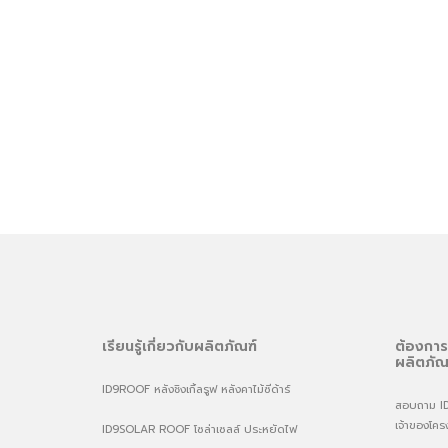
เรียนรู้เกี่ยวกับผลิตภัณฑ์
ต้องการ
ผลิตภัณ
ID9ROOF หลังชิงเกิ้ลรูฟ หลังคาไม้ซีด้าร์
สอบถาม ID9 
เจ้าของโคร
ID9SOLAR ROOF โซล่าเซลล์ ประหยัดไฟ