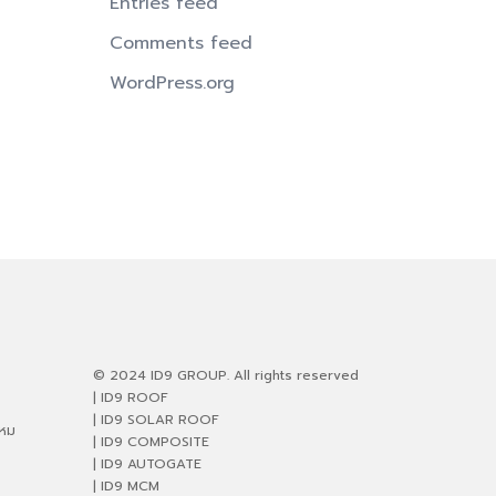
Entries feed
Comments feed
WordPress.org
© 2024 ID9 GROUP. All rights reserved
| ID9 ROOF
| ID9 SOLAR ROOF
ไหม
| ID9 COMPOSITE
| ID9 AUTOGATE
| ID9 MCM