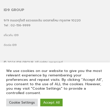
ID9 GROUP
9/9 ถนนจตุโชติ แขวงออเงิน เขตสายไหม กรุงเทพ 10220
Tel : 02-156-9999
เกี่ยวกับ ID9
ติดต่อ ID9
© 2024 ID9 GROUP. All rights reserved
| ID9 ROOF
We use cookies on our website to give you the most
| ID9 SOLAR ROOF
relevant experience by remembering your
| ID9 COMPOSITE
preferences and repeat visits. By clicking “Accept All”,
| ID9 AUTOGATE
you consent to the use of ALL the cookies. However,
| ID9 MCM
you may visit "Cookie Settings" to provide a
| ID9 ROME
controlled consent.
Cookie Settings
Accept All