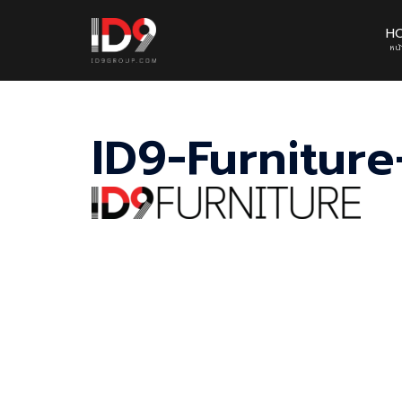
Skip
to
H
หน
content
ID9-Furniture