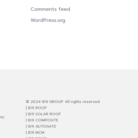
Comments feed
WordPress.org
© 2024 ID9 GROUP. All rights reserved
| ID9 ROOF
| ID9 SOLAR ROOF
ไหม
| ID9 COMPOSITE
| ID9 AUTOGATE
| ID9 MCM