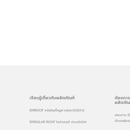
เรียนรู้เกี่ยวกับผลิตภัณฑ์
ต้องการ
ผลิตภัณ
ID9ROOF หลังชิงเกิ้ลรูฟ หลังคาไม้ซีด้าร์
สอบถาม ID9 
เจ้าของโคร
ID9SOLAR ROOF โซล่าเซลล์ ประหยัดไฟ