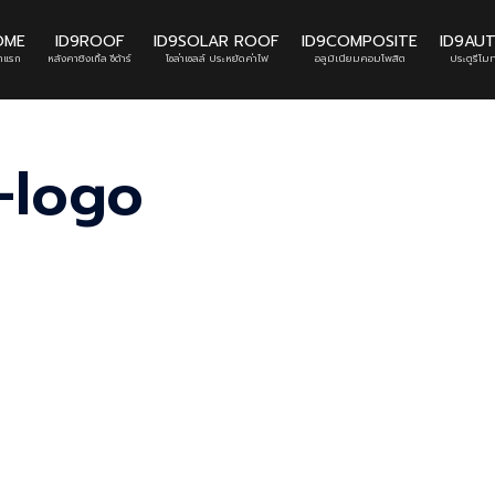
OME
ID9ROOF
ID9SOLAR ROOF
ID9COMPOSITE
ID9AU
้าแรก
หลังคาชิงเกิ้ล ซีด้าร์
โซล่าเซลล์ ประหยัดค่าไฟ
อลูมิเนียมคอมโพสิต
ประตูรีโมท
-logo