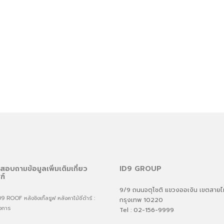
สอบถามข้อมูลเพิ่มเติมเกี่ยว
ID9 GROUP
ฑ์
9/9 ถนนจตุโชติ แขวงออเงิน เขตสาย
ROOF หลังชิงเกิ้ลรูฟ หลังคาไม้ซีด้าร์ :
กรุงเทพ 10220
งการ
Tel : 02-156-9999