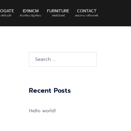
TOGATE
ID9MCM
FURNITURE
CONTACT
 อัตโนมัติ
หินเทียม อิฐเทียม
เฟอร์นิเจอร์
สอบถาม ปรึกษาฟรี
Search
for:
Recent Posts
Hello world!