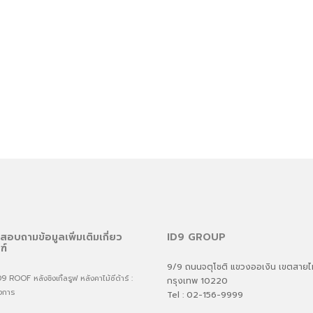
สอบถามข้อมูลเพิ่มเติมเกี่ยว
ID9 GROUP
ฑ์
9/9 ถนนจตุโชติ แขวงออเงิน เขตสาย
ROOF หลังชิงเกิ้ลรูฟ หลังคาไม้ซีด้าร์ :
กรุงเทพ 10220
งการ
Tel : 02-156-9999