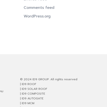
Comments feed
WordPress.org
© 2024 ID9 GROUP. All rights reserved
| ID9 ROOF
| ID9 SOLAR ROOF
ไหม
| ID9 COMPOSITE
| ID9 AUTOGATE
| ID9 MCM