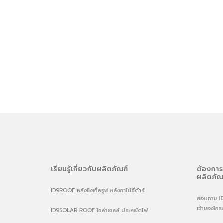
เรียนรู้เกี่ยวกับผลิตภัณฑ์
ต้องการ
ผลิตภัณ
ID9ROOF หลังชิงเกิ้ลรูฟ หลังคาไม้ซีด้าร์
สอบถาม ID9 
เจ้าของโคร
ID9SOLAR ROOF โซล่าเซลล์ ประหยัดไฟ