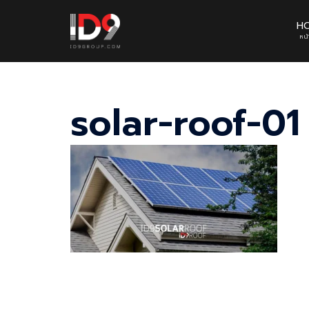
Skip
to
H
หน
content
solar-roof-01