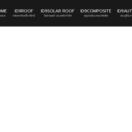
OME
ID9ROOF
ID9SOLAR ROOF
ID9COMPOSITE
ID9AU
้าแรก
หลังคาชิงเกิ้ล ซีด้าร์
โซล่าเซลล์ ประหยัดค่าไฟ
อลูมิเนียมคอมโพสิต
ประตูรีโมท