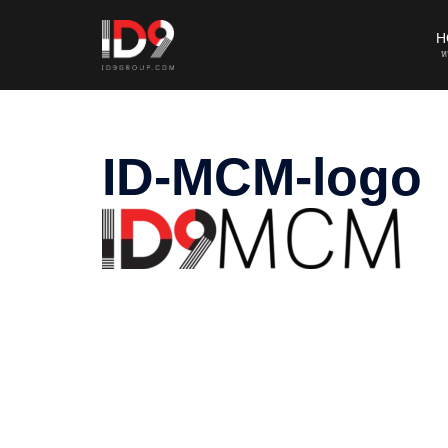
Skip
to
H
ห
content
ID-MCM-logo