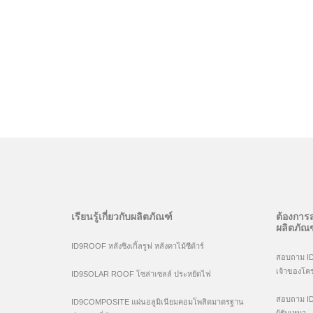
เรียนรู้เกี่ยวกับผลิตภัณฑ์
ต้องการส
ผลิตภัณฑ
ID9ROOF หลังชิงเกิ้ลรูฟ หลังคาไม้ซีด้าร์
สอบถาม ID9 
เจ้าของโค
ID9SOLAR ROOF โซล่าเซลล์ ประหยัดไฟ
สอบถาม ID9 
ID9COMPOSITE แผ่นอลูมิเนียมคอมโพสิตมาตรฐาน