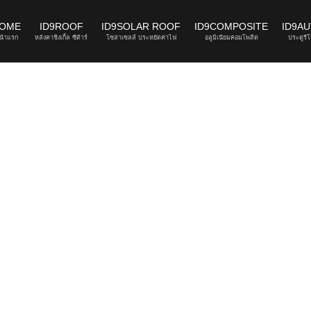
OME
ID9ROOF
ID9SOLAR ROOF
ID9COMPOSITE
ID9A
น้าแรก
หลังคาชิงเกิ้ล ซีด้าร์
โซล่าเซลล์ ประหยัดค่าไฟ
อลูมิเนียมคอมโพสิต
ประตูรีโ