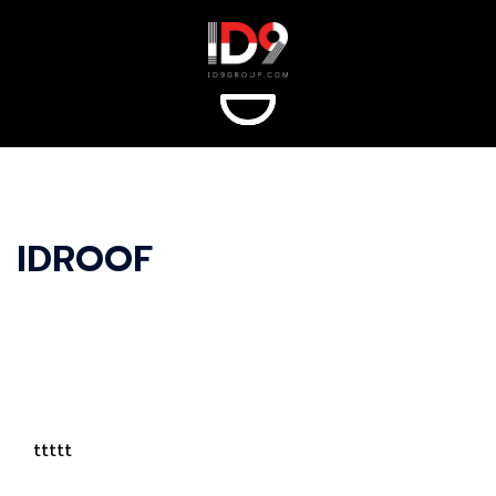
Skip
to
content
IDROOF
ttttt