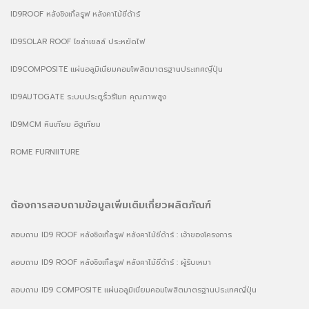
ID9ROOF หลังชิงเกิ้ลรูฟ หลังคาไม้ซีด้าร์
ID9SOLAR ROOF โซล่าเซลล์ ประหยัดไฟ
ID9COMPOSITE แผ่นอลูมิเนียมคอมโพสิตมาตรฐานประเทศญี่ปุ่น
ID9AUTOGATE ระบบประตูรั้วรีโมท คุณภาพสูง
ID9MCM หินเทียม อิฐเทียม
ROME FURNIITURE
ต้องการสอบถามข้อมูลเพิ่มเติมเกี่ยวผลิตภัณฑ์
สอบถาม ID9 ROOF หลังชิงเกิ้ลรูฟ หลังคาไม้ซีด้าร์ : เจ้าของโครงการ
สอบถาม ID9 ROOF หลังชิงเกิ้ลรูฟ หลังคาไม้ซีด้าร์ : ผู้รับเหมา
สอบถาม ID9 COMPOSITE แผ่นอลูมิเนียมคอมโพสิตมาตรฐานประเทศญี่ปุ่น