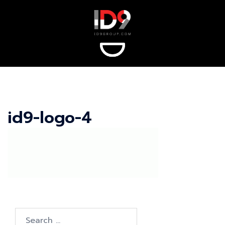
Skip
to
content
id9-logo-4
Search