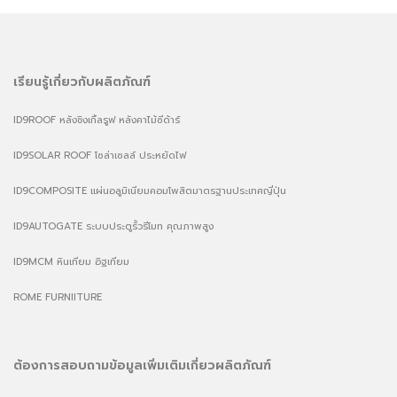
เรียนรู้เกี่ยวกับผลิตภัณฑ์
ID9ROOF หลังชิงเกิ้ลรูฟ หลังคาไม้ซีด้าร์
ID9SOLAR ROOF โซล่าเซลล์ ประหยัดไฟ
ID9COMPOSITE แผ่นอลูมิเนียมคอมโพสิตมาตรฐานประเทศญี่ปุ่น
ID9AUTOGATE ระบบประตูรั้วรีโมท คุณภาพสูง
ID9MCM หินเทียม อิฐเทียม
ROME FURNIITURE
ต้องการสอบถามข้อมูลเพิ่มเติมเกี่ยวผลิตภัณฑ์