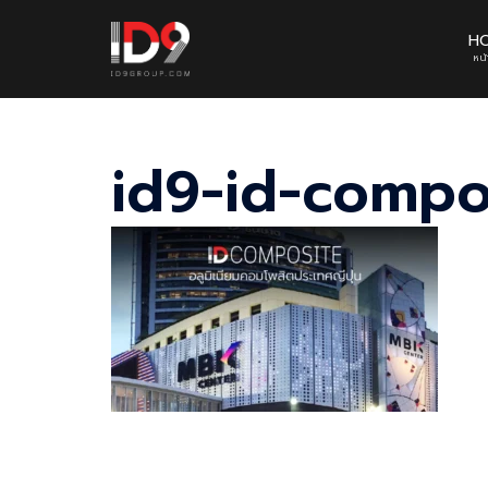
Skip
to
H
หน
content
id9-id-compo