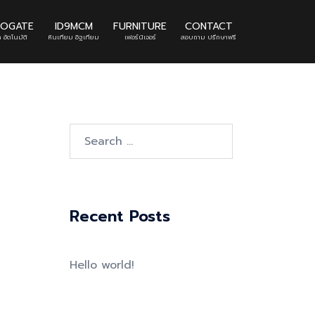
TOGATE
ID9MCM
FURNITURE
CONTACT
 อัตโนมัติ
หินเทียม อิฐเทียม
เฟอร์นิเจอร์
สอบถาม ปรึกษาฟรี
Search
for:
Recent Posts
Hello world!