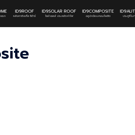
OME
ID9ROOF
ID9SOLAR ROOF
ID9COMPOSITE
ID9AU
้าแรก
หลังคาชิงเกิ้ล ซีด้าร์
โซล่าเซลล์ ประหยัดค่าไฟ
อลูมิเนียมคอมโพสิต
ประตูรีโมท
site