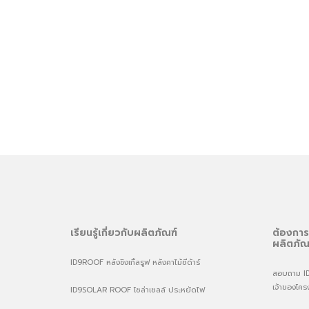
เรียนรู้เกี่ยวกับผลิตภัณฑ์
ต้องการ
ผลิตภัณ
ID9ROOF หลังชิงเกิ้ลรูฟ หลังคาไม้ซีด้าร์
สอบถาม ID9 
เจ้าของโคร
ID9SOLAR ROOF โซล่าเซลล์ ประหยัดไฟ