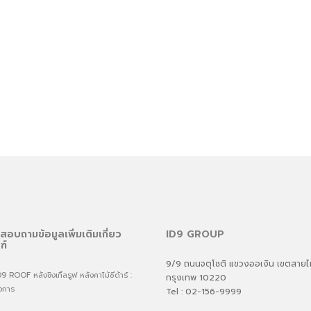
สอบถามข้อมูลเพิ่มเติมเกี่ยว
ID9 GROUP
ฑ์
9/9 ถนนจตุโชติ แขวงออเงิน เขตสาย
ROOF หลังชิงเกิ้ลรูฟ หลังคาไม้ซีด้าร์ :
กรุงเทพ 10220
งการ
Tel : 02-156-9999