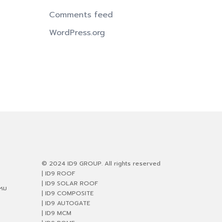
Comments feed
WordPress.org
© 2024 ID9 GROUP. All rights reserved
| ID9 ROOF
| ID9 SOLAR ROOF
ไหม
| ID9 COMPOSITE
| ID9 AUTOGATE
| ID9 MCM