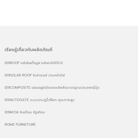
เรียนรู้เกี่ยวกับผลิตภัณฑ์
ID9ROOF หลังชิงเกิ้ลรูฟ หลังคาไม้ซีด้าร์
ID9SOLAR ROOF โซล่าเซลล์ ประหยัดไฟ
ID9COMPOSITE แผ่นอลูมิเนียมคอมโพสิตมาตรฐานประเทศญี่ปุ่น
ID9AUTOGATE ระบบประตูรั้วรีโมท คุณภาพสูง
ID9MCM หินเทียม อิฐเทียม
ROME FURNIITURE