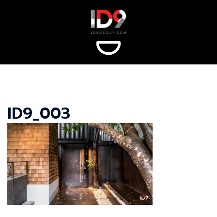
Skip
to
content
ID9_003